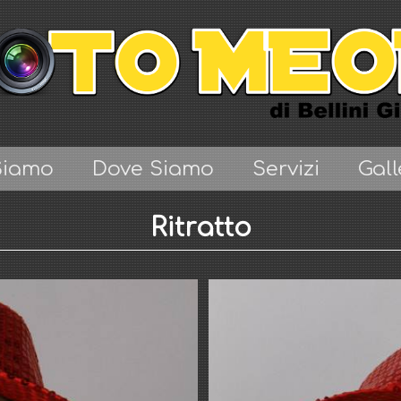
Siamo
Dove Siamo
Servizi
Gall
Ritratto